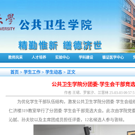
教师风采
人才培养
实验中心
学科建设
循证医学中心
首页
>
学生工作
>
学生动态
> 正文
公共卫生学院分团委·学生会干部竞
作者:​王珺、罗紫汐、兰慧林 25-03-03 09:57:
为优化学生干部队伍结构，激发公共卫生学院分团委·学生会组织
仁济楼319教室举行了分团委·学生会干部竞选大会。此次由学院
沁腻、孙夫钦以及主席团成员担任评委，12名候选人参与答辩。