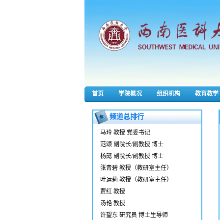
首页
学院概况
组织机构
教育教学
频道总排行
马玲 教授 党委书记
范颂 副院长/副教授 博士
杨懿 副院长/副教授 博士
张青碧 教授（教研室主任）
叶运莉 教授（教研室主任）
贾红 教授
汤艳 教授
许望东 研究员 博士生导师