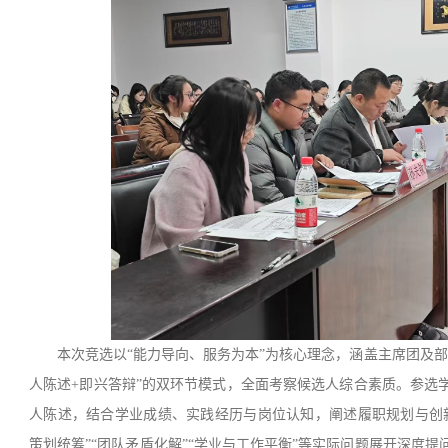
本次竞选以“能力导向、服务为本”为核心理念，涵盖主席团及
人陈述+即兴答辩”的双环节模式，全面考察候选人综合素质。参选
人陈述，结合学业成绩、实践经历与岗位认知，阐述履职规划与创
策划统筹”“团队矛盾化解”“学业与工作平衡”等实际问题展开深度