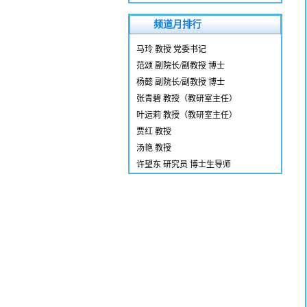
频道月排行
马玲 教授 党委书记
范颂 副院长/副教授 博士
杨懿 副院长/副教授 博士
张青碧 教授（教研室主任）
叶运莉 教授（教研室主任）
贾红 教授
汤艳 教授
许望东 研究员 博士生导师